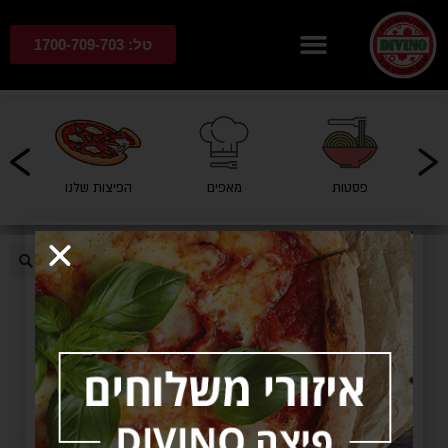
טל: 1700-709-703
פסטות
מאפים
הפיצות שלנו