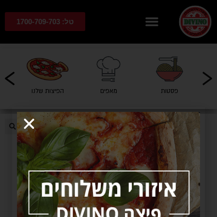
טל: 1700-709-703
פסטות
מאפים
הפיצות שלנו